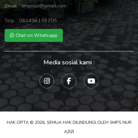
Email. :
smpnuzi@gmail.com
Telp. :
081436156205
Chat on Whatsapp
Media sosial kami :
HAK CIPTA © 2026. SEMUA HAK DILINDUNGI OLEH SMPS NUR
AZIZI