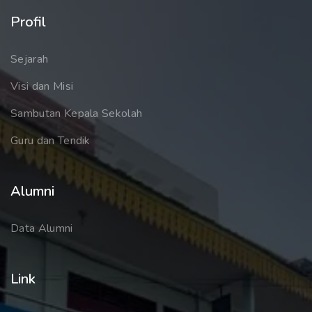
Profil
Sejarah
Visi dan Misi
Sambutan Kepala Sekolah
Guru dan Tendik
Alumni
Data Alumni
Link