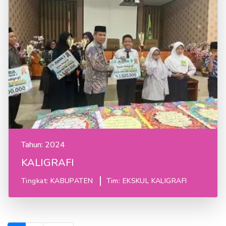
Tahun:
2024
KALIGRAFI
Tingkat:
KABUPATEN
Tim: EKSKUL KALIGRAFI