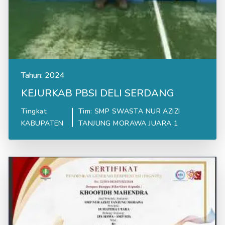
Tahun:
2024
KEJURKAB PBSI DELI SERDANG
Tingkat:
Tim: SMP SWASTA NUR AZIZI
KABUPATEN
TANJUNG MORAWA JUARA 1