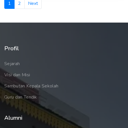
(current)
1
2
Next
Profil
Sejarah
Visi dan Misi
Sambutan Kepala Sekolah
Guru dan Tendik
Alumni