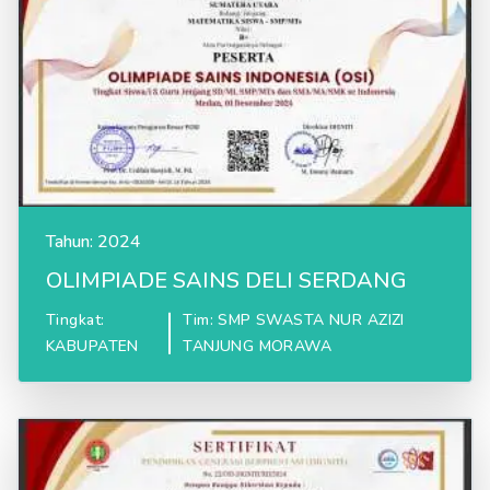
Tahun:
2024
OLIMPIADE SAINS DELI SERDANG
Tingkat:
Tim: SMP SWASTA NUR AZIZI
KABUPATEN
TANJUNG MORAWA