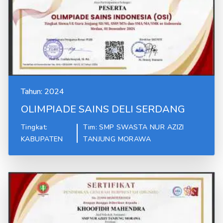
Tahun:
2024
OLIMPIADE SAINS DELI SERDANG
Tingkat:
Tim: SMP SWASTA NUR AZIZI
KABUPATEN
TANJUNG MORAWA