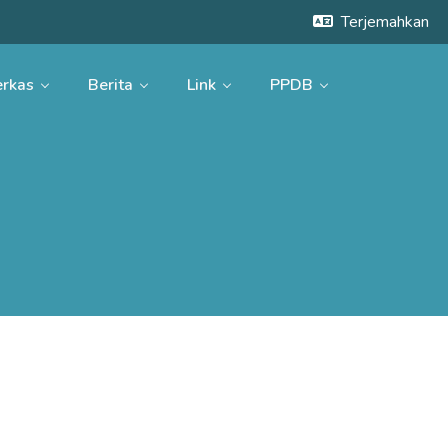
Terjemahkan
rkas
Berita
Link
PPDB