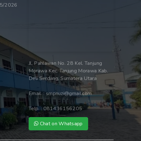
25/2026
Jl. Pahlawan No. 28 Kel. Tanjung
Morawa Kec. Tanjung Morawa Kab.
Deli Serdang, Sumatera Utara
Email. :
smpnuzi@gmail.com
Telp. :
081436156205
Chat on Whatsapp