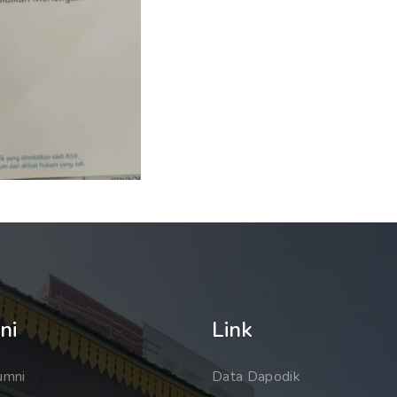
ni
Link
umni
Data Dapodik