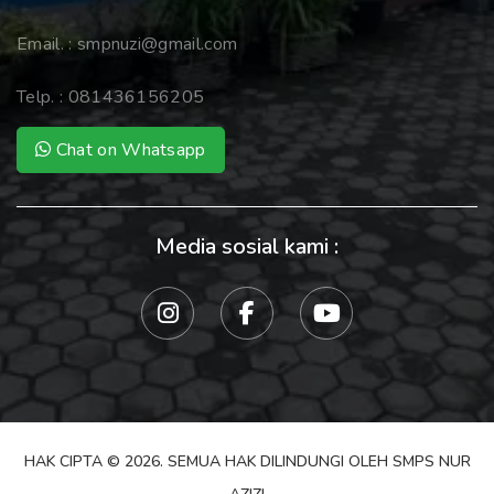
Email. :
smpnuzi@gmail.com
Telp. :
081436156205
Chat on Whatsapp
Media sosial kami :
HAK CIPTA © 2026. SEMUA HAK DILINDUNGI OLEH SMPS NUR