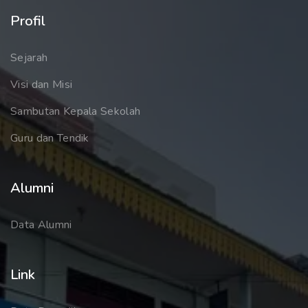
Profil
Sejarah
Visi dan Misi
Sambutan Kepala Sekolah
Guru dan Tendik
Alumni
Data Alumni
Link