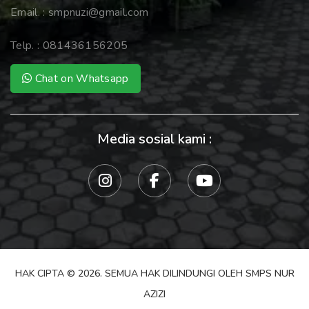
Email. :
smpnuzi@gmail.com
Telp. :
081436156205
Chat on Whatsapp
Media sosial kami :
HAK CIPTA © 2026. SEMUA HAK DILINDUNGI OLEH SMPS NUR
AZIZI