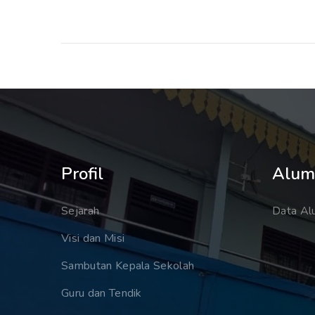
Profil
Alum
Sejarah
Data Al
Visi dan Misi
Sambutan Kepala Sekolah
Guru dan Tendik