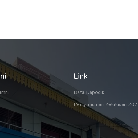
ni
Link
umni
Data Dapodik
Pengumuman Kelulusan 20