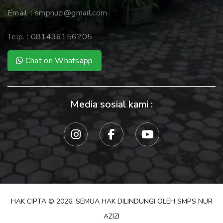
Email. :
smpnuzi@gmail.com
Telp. :
081436156205
Chat on Whatsapp
Media sosial kami :
HAK CIPTA © 2026. SEMUA HAK DILINDUNGI OLEH SMPS NUR
AZIZI