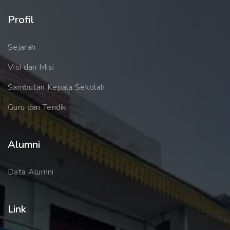
Profil
Sejarah
Visi dan Misi
Sambutan Kepala Sekolah
Guru dan Tendik
Alumni
Data Alumni
Link