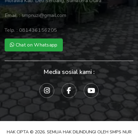
Morawa Kab. Deli Serdang, Sumatera Utara
Email. :
smpnuzi@gmail.com
Telp. :
081436156205
Chat on Whatsapp
Media sosial kami :
HAK CIPTA © 2026. SEMUA HAK DILINDUNGI OLEH SMPS NUR