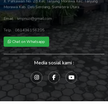
Jl. Pahlawan No. 28 Kel. Tanjung Morawa Kec. Tanjung
Morawa Kab. Deli Serdang, Sumatera Utara
Email. :
smpnuzi@gmail.com
Telp. :
081436156205
Chat on Whatsapp
Media sosial kami :